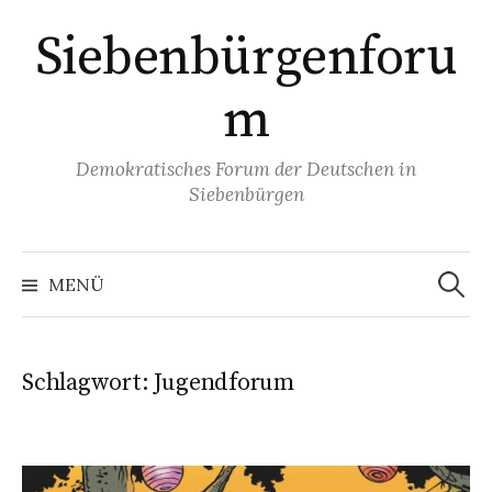
Springe
Siebenbürgenforu
zum
Inhalt
m
Demokratisches Forum der Deutschen in
Siebenbürgen
Suchen
nach:
MENÜ
Schlagwort:
Jugendforum