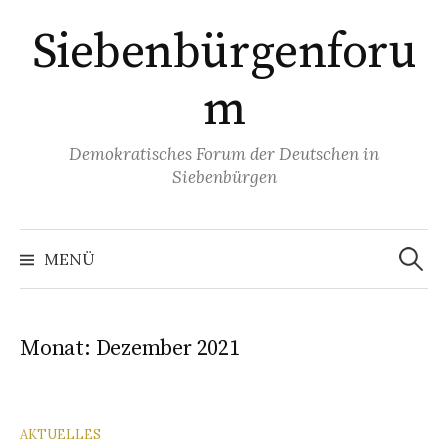
Springe
Siebenbürgenforu
zum
Inhalt
m
Demokratisches Forum der Deutschen in
Siebenbürgen
Suchen
nach:
MENÜ
Monat:
Dezember 2021
AKTUELLES