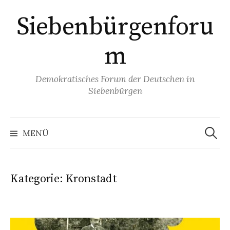
Springe
Siebenbürgenforu
zum
Inhalt
m
Demokratisches Forum der Deutschen in
Siebenbürgen
Suchen
nach:
MENÜ
Kategorie:
Kronstadt