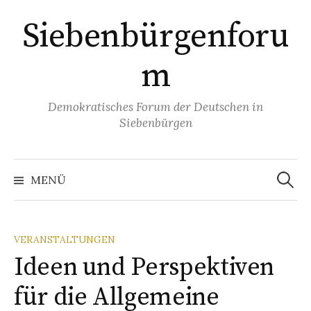
Springe
Siebenbürgenforu
zum
Inhalt
m
Demokratisches Forum der Deutschen in
Siebenbürgen
Suchen
nach:
MENÜ
VERANSTALTUNGEN
Ideen und Perspektiven
für die Allgemeine