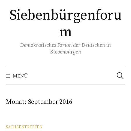
Springe
Siebenbürgenforu
zum
Inhalt
m
Demokratisches Forum der Deutschen in
Siebenbürgen
Suchen
nach:
MENÜ
Monat:
September 2016
SACHSENTREFFEN