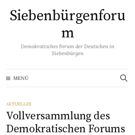
Springe
Siebenbürgenforu
zum
Inhalt
m
Demokratisches Forum der Deutschen in
Siebenbürgen
Suchen
nach:
MENÜ
AKTUELLES
Vollversammlung des
Demokratischen Forums