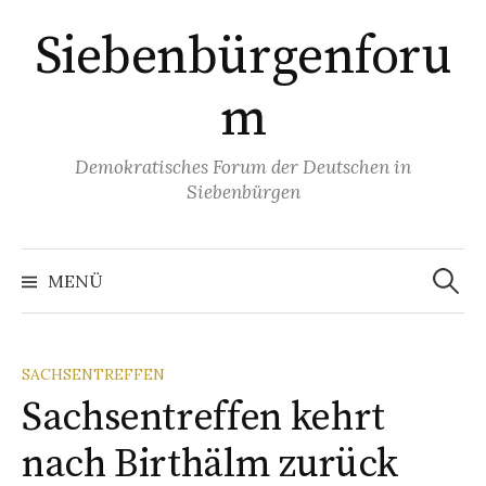
Springe
Siebenbürgenforu
zum
Inhalt
m
Demokratisches Forum der Deutschen in
Siebenbürgen
Suchen
nach:
MENÜ
SACHSENTREFFEN
Sachsentreffen kehrt
nach Birthälm zurück