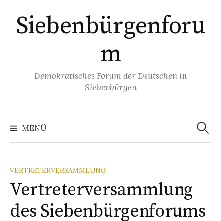
Springe
Siebenbürgenforu
zum
Inhalt
m
Demokratisches Forum der Deutschen in
Siebenbürgen
Suchen
nach:
MENÜ
VERTRETERVERSAMMLUNG
Vertreterversammlung
des Siebenbürgenforums