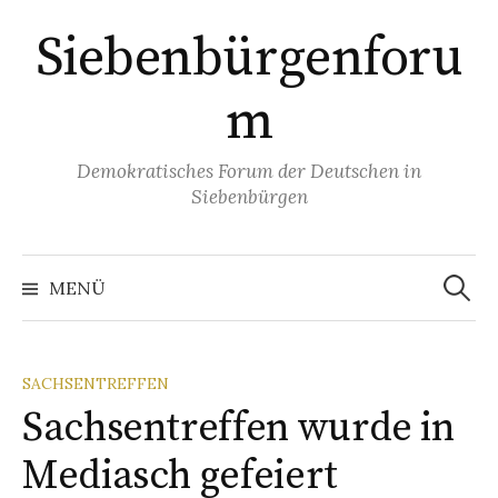
Springe
Siebenbürgenforu
zum
Inhalt
m
Demokratisches Forum der Deutschen in
Siebenbürgen
Suchen
nach:
MENÜ
SACHSENTREFFEN
Sachsentreffen wurde in
Mediasch gefeiert